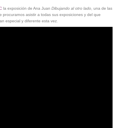
C
la exposición de Ana Juan
Dibujando al otro lado
, una de las
ue procuramos asistir a todas sus exposiciones y del que
n especial y diferente esta vez.