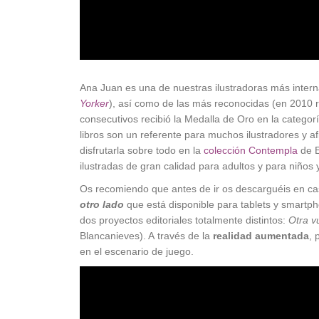
Ana Juan es una de nuestras ilustradoras más intern
Yorker
), así como de las más reconocidas (en 2010 r
consecutivos recibió la Medalla de Oro en la categor
libros son un referente para muchos ilustradores y af
disfrutarla sobre todo en la
colección Contempla
de E
ilustradas de gran calidad para adultos y para niños y
Os recomiendo que antes de ir os descarguéis en cas
otro lado
que está disponible para tablets y smartp
dos proyectos editoriales totalmente distintos:
Otra v
Blancanieves). A través de la
realidad aumentada
, 
en el escenario de juego.