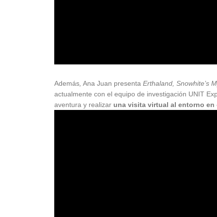
Además
,
Ana Juan presenta
Erthaland, Snowhite’s M
actualmente con el equipo de investigación UNIT Exp
aventura y realizar
una visita virtual al entorno en