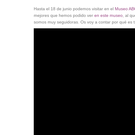
Hasta el 18 de junio podemos visitar en el
Museo AB
mejores que hemos podido ver
en este museo
, al q
somos muy seguidoras. Os voy a contar por qué es ta