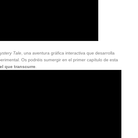
ystery Tale
, una aventura gráfica interactiva que desarrolla
erimental. Os podréis sumergir en el primer capítulo de esta
 el que transcurre
.