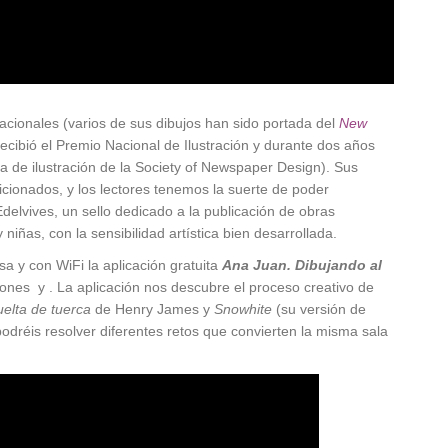
acionales (varios de sus dibujos han sido portada del
New
ecibió el Premio Nacional de Ilustración y durante dos años
ía de ilustración de la Society of Newspaper Design). Sus
icionados, y los lectores tenemos la suerte de poder
delvives, un sello dedicado a la publicación de obras
 niñas, con la sensibilidad artística bien desarrollada.
a y con WiFi la aplicación gratuita
Ana Juan. Dibujando al
hones y . La aplicación nos descubre el proceso creativo de
uelta de tuerca
de Henry James y
Snowhite
(su versión de
podréis resolver diferentes retos que convierten la misma sala