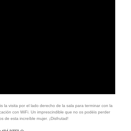
la visita por el lado derecho de la sala para terminar con la
icación con WiFi. Un imprescindible que no os podéis perder
os de esta increíble mujer. ¡Disfrutad!