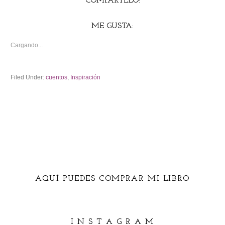
COMPÁRTELO:
ME GUSTA:
Cargando...
Filed Under:
cuentos
,
Inspiración
AQUÍ PUEDES COMPRAR MI LIBRO
I N S T A G R A M