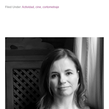
Filed Under:
Actividad
,
cine
,
cortometraje