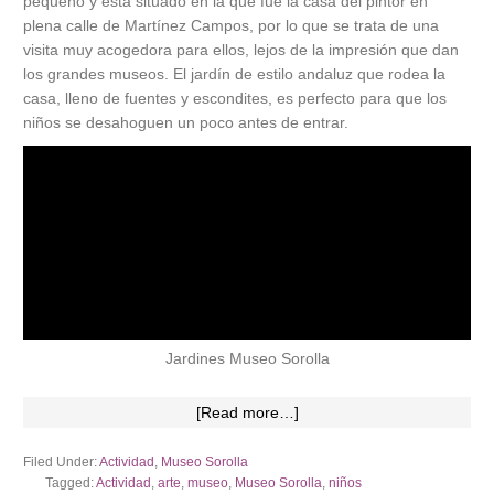
pequeño y está situado en la que fue la casa del pintor en
plena calle de Martínez Campos, por lo que se trata de una
visita muy acogedora para ellos, lejos de la impresión que dan
los grandes museos. El jardín de estilo andaluz que rodea la
casa, lleno de fuentes y escondites, es perfecto para que los
niños se desahoguen un poco antes de entrar.
Jardines Museo Sorolla
[Read more…]
Filed Under:
Actividad
,
Museo Sorolla
Tagged:
Actividad
,
arte
,
museo
,
Museo Sorolla
,
niños