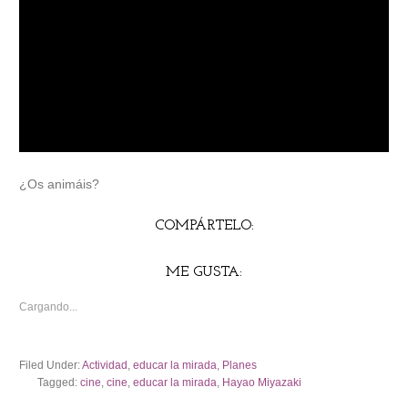
¿Os animáis?
COMPÁRTELO:
ME GUSTA:
Cargando...
Filed Under:
Actividad
,
educar la mirada
,
Planes
Tagged:
cine
,
cine
,
educar la mirada
,
Hayao Miyazaki