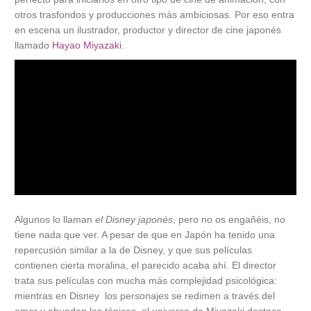
otros trasfondos y producciones más ambiciosas. Por eso entra
en escena un ilustrador, productor y director de cine japonés
llamado
Hayao Miyazaki
.
Algunos lo llaman
el Disney japonés
, pero no os engañéis, no
tiene nada que ver. A pesar de que en Japón ha tenido una
repercusión similar a la de Disney, y que sus películas
contienen cierta moralina, el parecido acaba ahí. El director
trata sus películas con mucha más complejidad psicológica:
mientras en Disney los personajes se redimen a través del
amor y abundan los tópicos, el universo de Miyazaki destaca