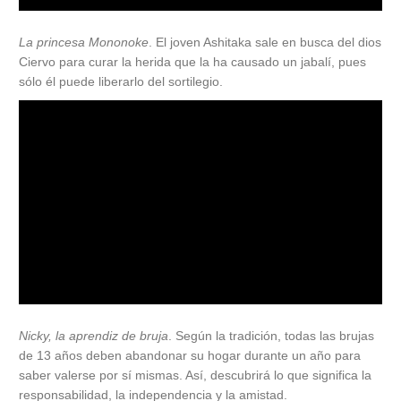
La princesa Mononoke
. El joven Ashitaka sale en busca del dios
Ciervo para curar la herida que la ha causado un jabalí, pues
sólo él puede liberarlo del sortilegio.
Nicky, la aprendiz de bruja
. Según la tradición, todas las brujas
de 13 años deben abandonar su hogar durante un año para
saber valerse por sí mismas. Así, descubrirá lo que significa la
responsabilidad, la independencia y la amistad.