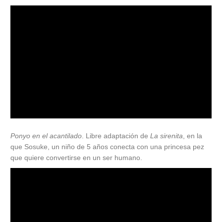
Ponyo en el acantilado
. Libre adaptación de
La sirenita
, en la
que Sosuke, un niño de 5 años conecta con una princesa pez
que quiere convertirse en un ser humano.