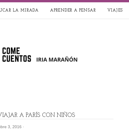
UCAR LA MIRADA
APRENDER A PENSAR
VIAJES
VIAJAR A PARÍS CON NIÑOS
ubre 3, 2016
·