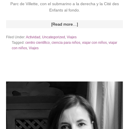
Parc de Villette, con el submarino a la derecha y la Cité des
Enfants al fondo.
[Read more…]
Filed Under:
Actividad
,
Uncategorized
,
Viajes
Tagged:
centro científico
,
ciencia para niños
,
viajar con niños
,
viajar
con niños
,
Viajes