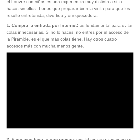
el Louvre con niños es una experiencia muy distinta a si lo
haces sin ellos. Tienes que preparar bien la visita para que les
resulte entretenida, divertida y enriquecedora.
1. Compra la entrada por Internet:
es fundamental para evitar
colas innecesarias. Si no lo haces, no entres por el acceso de
la Pirámide, es el que más colas tiene. Hay otros cuatro
accesos más con mucha menos gente.
2. Elige muy bien lo que quieres ver
. El museo es inmenso y