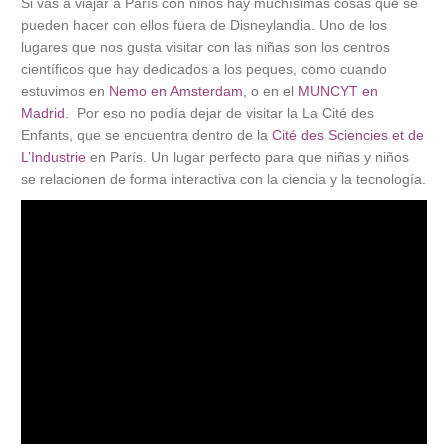
Si vas a viajar a París con niños hay muchísimas cosas que se
pueden hacer con ellos fuera de Disneylandia. Uno de los
lugares que nos gusta visitar con las niñas son los centros
científicos que hay dedicados a los peques, como cuando
estuvimos en
Nemo en Amsterdam
, o en el
MUNCYT en
Madrid
. Por eso no podía dejar de visitar la La Cité des
Enfants, que se encuentra dentro de la
Cité des Sciencies et de
L’Industrie
en París. Un lugar perfecto para que niñas y niños
se relacionen de forma interactiva con la ciencia y la tecnología.