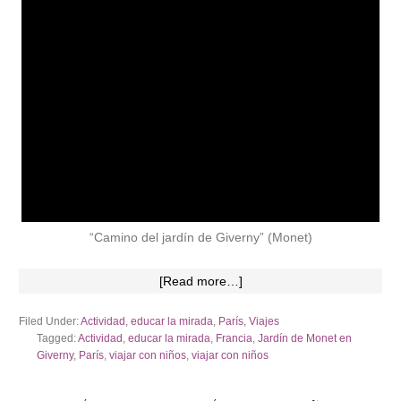
“Camino del jardín de Giverny” (Monet)
[Read more…]
Filed Under:
Actividad
,
educar la mirada
,
París
,
Viajes
Tagged:
Actividad
,
educar la mirada
,
Francia
,
Jardín de Monet en
Giverny
,
París
,
viajar con niños
,
viajar con niños