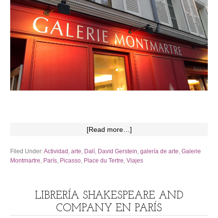
[Read more…]
Filed Under:
Actividad
,
arte
,
Dalí
,
David Gerstein
,
galería de arte
,
Galerie
Montmartre
,
París
,
Picasso
,
Place du Tertre
,
Viajes
LIBRERÍA SHAKESPEARE AND
COMPANY EN PARÍS