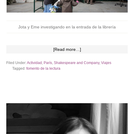
Jota y Eme investigando en la entrada de la librería
[Read more…]
Filed Under:
Actividad
,
París
,
Shakespeare and Company
,
Viajes
Tagged:
fomento de la lectura