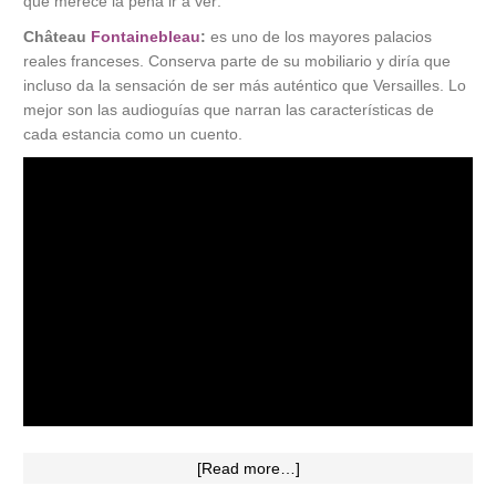
que merece la pena ir a ver:
Château
Fontainebleau
:
es uno de los mayores palacios
reales franceses. Conserva parte de su mobiliario y diría que
incluso da la sensación de ser más auténtico que Versailles. Lo
mejor son las audioguías que narran las características de
cada estancia como un cuento.
[Read more…]